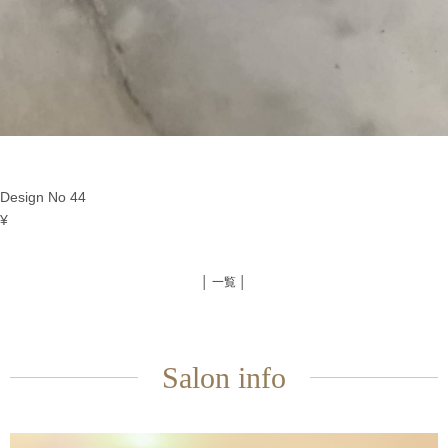
Design No 44
¥
│ 一覧 │
Salon info