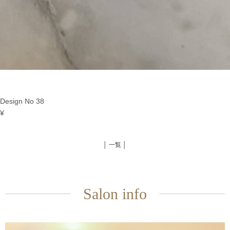
Design No 38
¥
│ 一覧 │
Salon info