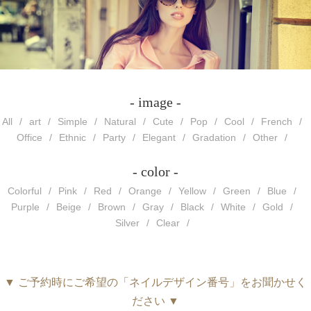
- image -
All
art
Simple
Natural
Cute
Pop
Cool
French
Office
Ethnic
Party
Elegant
Gradation
Other
- color -
Colorful
Pink
Red
Orange
Yellow
Green
Blue
Purple
Beige
Brown
Gray
Black
White
Gold
Silver
Clear
▼ ご予約時にご希望の「ネイルデザイン番号」をお聞かせく
ださい ▼