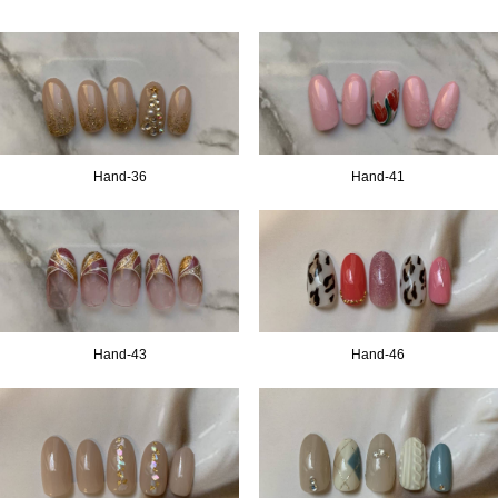
Hand-
36
Hand-
41
Hand-
43
Hand-
46