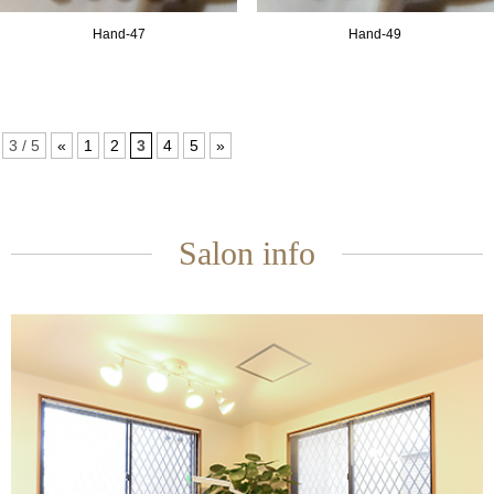
Hand-
47
Hand-
49
3 / 5
«
1
2
3
4
5
»
Salon info